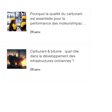
Pourquoi la qualité du carburant
est essentielle pour la
performance des moteursImpact
sur la consommation, la durabilité
29 janv.
et les coûts de maintenance.
Carburant & bitume : quel rôle
dans le développement des
infrastructures ivoiriennes ?
29 janv.